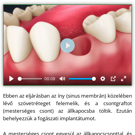
Play
00:09
Play
Mute
Settings
PIP
Ente
full
Ebben az eljárásban az íny (sinus membrán) közelében
lévő szövetréteget felemelik, és a csontgraftot
(mesterséges csont) az állkapocsba töltik. Ezután
behelyezzük a fogászati implantátumot.
A mesterséges csont egyesül az állkapocscsonttal, és