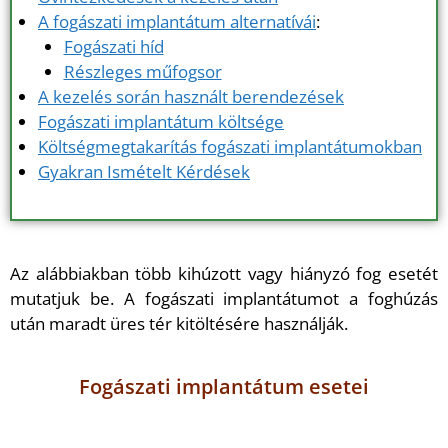
A fogászati implantátum alternatívái
:
Fogászati híd
Részleges műfogsor
A kezelés során használt berendezések
Fogászati implantátum költsége
Költségmegtakarítás fogászati implantátumokban
Gyakran Ismételt Kérdések
Az alábbiakban több kihúzott vagy hiányzó fog esetét
mutatjuk be. A fogászati implantátumot a foghúzás
után maradt üres tér kitöltésére használják.
Fogászati implantátum esetei