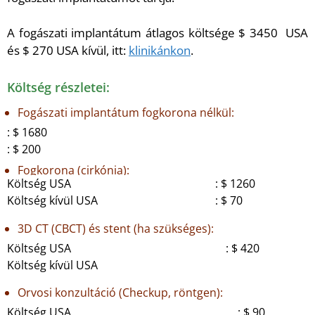
A fogászati implantátum átlagos költsége $ 3450 USA
és $ 270 USA kívül, itt:
klinikánkon
.
Költség részletei:
Fogászati implantátum fogkorona nélkül:
: $ 1680
: $ 200
Fogkorona (cirkónia):
Költség USA
: $ 1260
Költség kívül USA
: $ 70
3D CT (CBCT) és stent (ha szükséges):
Költség USA
: $ 420
Költség kívül USA
Orvosi konzultáció (Checkup, röntgen):
Költség USA
: $ 90