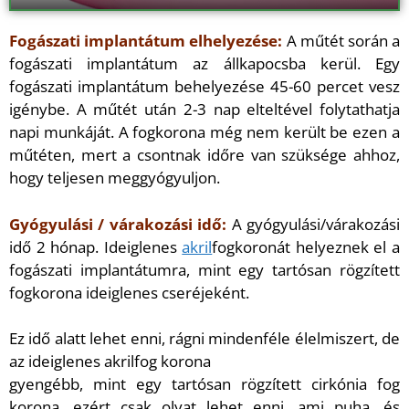
Play
Mute
Settings
PIP
Ente
full
Fogászati implantátum elhelyezése:
A műtét során a
fogászati implantátum az állkapocsba kerül. Egy
fogászati implantátum behelyezése 45-60 percet vesz
igénybe. A műtét után 2-3 nap elteltével folytathatja
napi munkáját. A fogkorona még nem került be ezen a
műtéten, mert a csontnak időre van szüksége ahhoz,
hogy teljesen meggyógyuljon.
Gyógyulási / várakozási idő:
A gyógyulási/várakozási
idő 2 hónap. Ideiglenes
akril
fogkoronát helyeznek el a
fogászati implantátumra, mint egy tartósan rögzített
fogkorona ideiglenes cseréjeként.
Ez idő alatt lehet enni, rágni mindenféle élelmiszert, de
az ideiglenes akrilfog korona
gyengébb, mint egy tartósan rögzített cirkónia fog
korona, ezért csak olyat lehet enni, ami puha, és