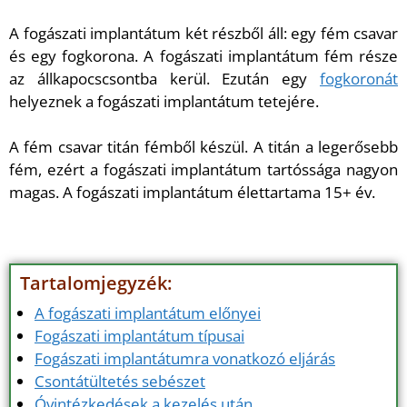
A fogászati implantátum két részből áll: egy fém csavar
és egy fogkorona. A fogászati implantátum fém része
az állkapocscsontba kerül. Ezután egy
fogkoronát
helyeznek a fogászati implantátum tetejére.
A fém csavar titán fémből készül. A titán a legerősebb
fém, ezért a fogászati implantátum tartóssága nagyon
magas. A fogászati implantátum élettartama 15+ év.
Tartalomjegyzék:
A fogászati implantátum előnyei
Fogászati implantátum típusai
Fogászati implantátumra vonatkozó eljárás
Csontátültetés sebészet
Óvintézkedések a kezelés után