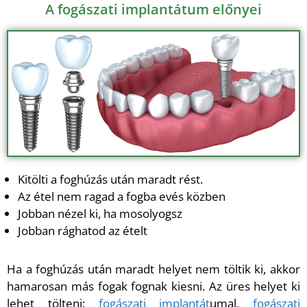
A fogászati implantátum előnyei
Kitölti a foghúzás után maradt rést.
Az étel nem ragad a fogba evés közben
Jobban nézel ki, ha mosolyogsz
Jobban rághatod az ételt
Ha a foghúzás után maradt helyet nem töltik ki, akkor
hamarosan más fogak fognak kiesni. Az üres helyet ki
lehet tölteni:
fogászati implantát
umal,
fogászati