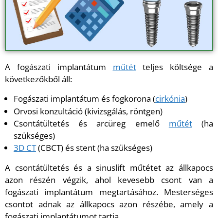
A fogászati implantátum
műtét
teljes költsége a
következőkből áll:
Fogászati implantátum és fogkorona (
cirkónia
)
Orvosi konzultáció (kivizsgálás, röntgen)
Csontátültetés és arcüreg emelő
műtét
(ha
szükséges)
3D CT
(CBCT) és stent (ha szükséges)
A csontátültetés és a sinuslift műtétet az állkapocs
azon részén végzik, ahol kevesebb csont van a
fogászati implantátum megtartásához. Mesterséges
csontot adnak az állkapocs azon részébe, amely a
fogászati implantátumot tartja.